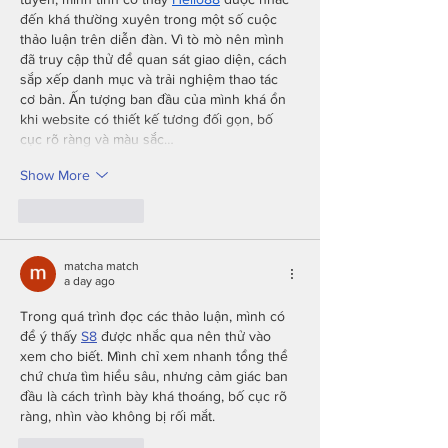
đến khá thường xuyên trong một số cuộc 
thảo luận trên diễn đàn. Vì tò mò nên mình 
đã truy cập thử để quan sát giao diện, cách 
sắp xếp danh mục và trải nghiệm thao tác 
cơ bản. Ấn tượng ban đầu của mình khá ổn 
khi website có thiết kế tương đối gọn, bố 
cục rõ ràng và màu sắc…
Show More
Like
Reply
matcha match
a day ago
Trong quá trình đọc các thảo luận, mình có 
để ý thấy 
S8
 được nhắc qua nên thử vào 
xem cho biết. Mình chỉ xem nhanh tổng thể 
chứ chưa tìm hiểu sâu, nhưng cảm giác ban 
đầu là cách trình bày khá thoáng, bố cục rõ 
ràng, nhìn vào không bị rối mắt.