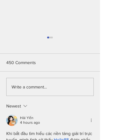
450 Comments
Intelligent Shrimp Farm
Chicken Detecti
Write a comment...
Monitoring System
Tracking Using 
Vision
Newest
Hải Yến
4 hours ago
Khi bắt đầu tìm hiểu các nền tảng giải trí trực 
tuyến, mình tình cờ thấy 
Hello88
 được nhắc 