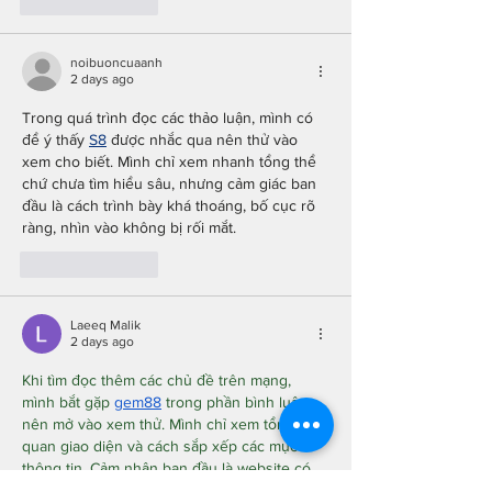
Like
Reply
noibuoncuaanh
2 days ago
Trong quá trình đọc các thảo luận, mình có 
để ý thấy 
S8
 được nhắc qua nên thử vào 
xem cho biết. Mình chỉ xem nhanh tổng thể 
chứ chưa tìm hiểu sâu, nhưng cảm giác ban 
đầu là cách trình bày khá thoáng, bố cục rõ 
ràng, nhìn vào không bị rối mắt.
Like
Reply
Laeeq Malik
2 days ago
Khi tìm đọc thêm các chủ đề trên mạng, 
mình bắt gặp 
gem88
 trong phần bình luận 
nên mở vào xem thử. Mình chỉ xem tổng 
quan giao diện và cách sắp xếp các mục 
thông tin. Cảm nhận ban đầu là website có 
bố cục khá gọn gàng và các phần nội dung 