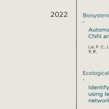
2022
Biosystem
Automat
CNN an
Lai, P. C., 
Y. F.
Ecological
Identif
using l
networ