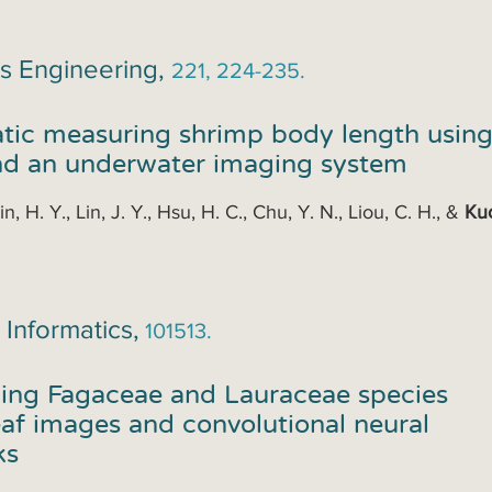
s Engineering,
221, 2
24-235.
ic measuring shrimp body length usin
d an underwater imaging system
Lin, H. Y., Lin, J. Y., Hsu, H. C., Chu, Y. N., Liou, C. H., &
Ku
 Infor
matics,
101
513.
ying Fagaceae and Lauraceae species
eaf images and convolutional neural
ks