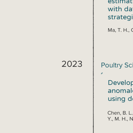
estimat
with da
strateg
Ma, T. H., 
2023
Poultry S
Develop
anomal
using d
Chen, B. L.
Y., M. H., 