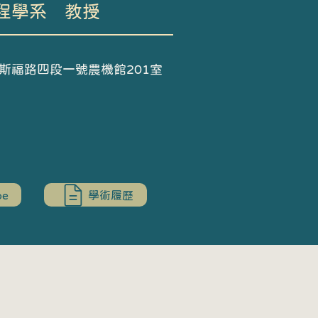
程學系 教授
羅斯福路四段一號農機館201室
be
學術履歷