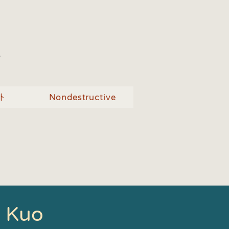
n
外
Nondestructive
 Kuo