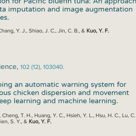
ion for Pacific bluefin tuna: An approac
ta imputation and image augmentation
ies.
Chang, Y. J., Shiao, J. C., Jin, C. B., &
Kuo, Y. F.
cience,
102 (12), 103040.
ing an automatic warning system for
ous chicken dispersion and movement
eep learning and machine learning.
, Cheng, T. H., Huang, Y. C., Hsieh, Y. L., Hsu, H. C., Lu, C.
Nien, S. Y., &
Kuo, Y. F.