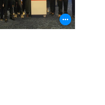
生物機電工程學系
機器學習與機器視覺實驗室
聯絡地址：106台北市羅斯
福路四段一號農機館201室
​聯絡電話：
(02)
33665329